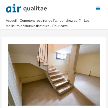
Aller
au
Main
contenu
Accueil
-
Comment respirer de l’air pur chez soi ?
-
Les
Men
meilleurs déshumidificateurs
-
Pour cave