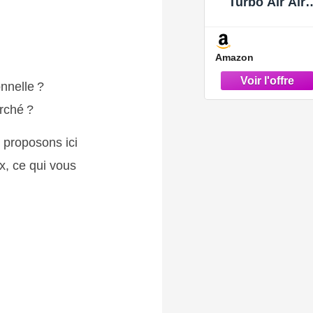
Turbo Air Aird
Type Type
11617799873
Remplacemen
Amazon
de X5 3.0 2007
2010
onnelle ?
rché ?
 proposons ici
x, ce qui vous