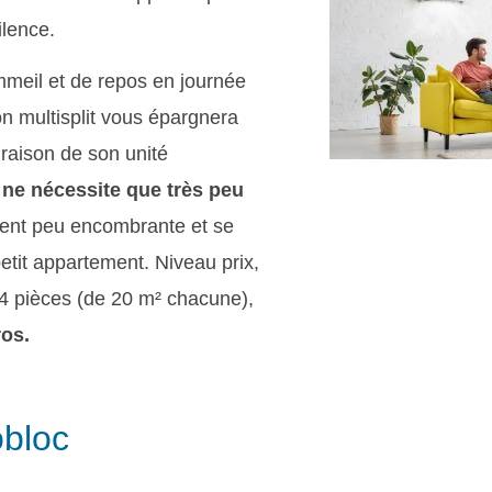
ilence.
mmeil et de repos en journée
on multisplit vous épargnera
 raison de son unité
t ne nécessite que très peu
iment peu encombrante et se
etit appartement. Niveau prix,
4 pièces (de 20 m² chacune),
ros.
obloc