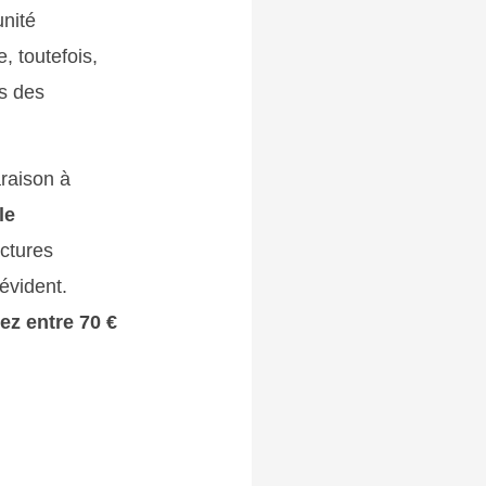
unité
, toutefois,
ès des
araison à
le
actures
évident.
ez entre 70 €