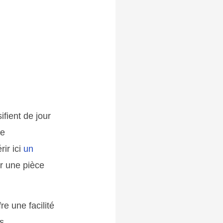
ifient de jour
de
rir ici
un
r une pièce
fre une facilité
s