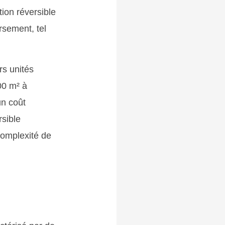
tion réversible
rsement, tel
rs unités
00 m² à
un coût
rsible
complexité de