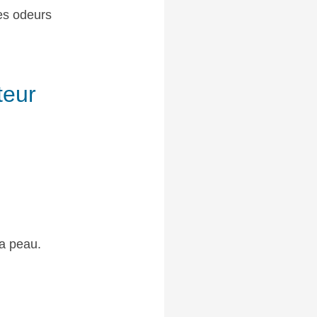
es odeurs
teur
la peau.