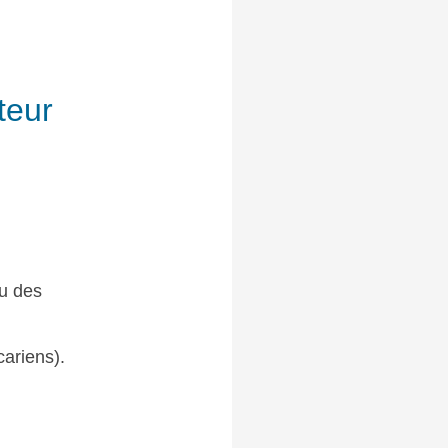
teur
ou des
cariens).