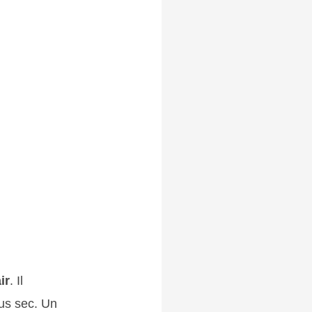
ir
. Il
lus sec. Un