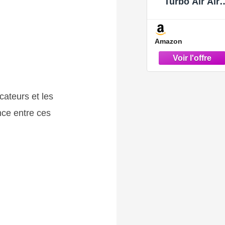
Turbo Air Aird
Type Type
11617799873
Remplacemen
Amazon
de X5 3.0 2007
2010
icateurs et les
nce entre ces