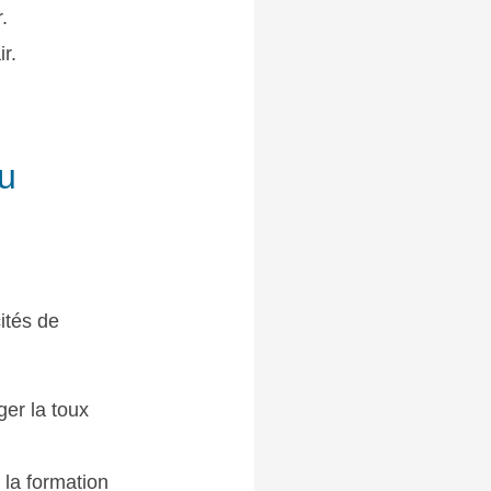
.
r.
du
ités de
ger la toux
 la formation