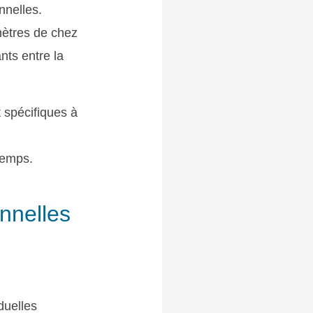
nnelles.
mètres de chez
nts entre la
 spécifiques à
temps.
onnelles
duelles