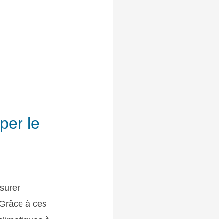
iper le
esurer
 Grâce à ces