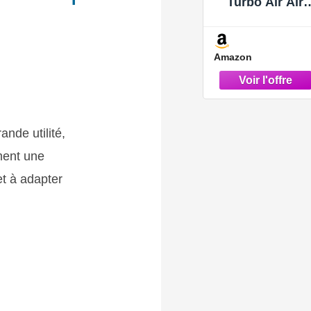
Turbo Air Aird
Type Type
11617799873
Remplacemen
Amazon
de X5 3.0 2007
2010
nde utilité,
ment une
et à adapter