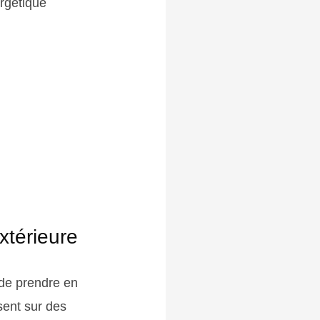
ergétique
xtérieure
t de prendre en
asent sur des