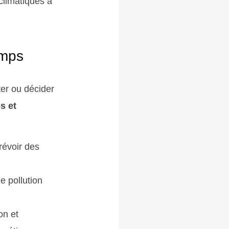
 climatiques à
emps
ter ou décider
s et
révoir des
e pollution
on et