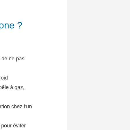
bone ?
 de ne pas
roid
êle à gaz,
tion chez l’un
 pour éviter