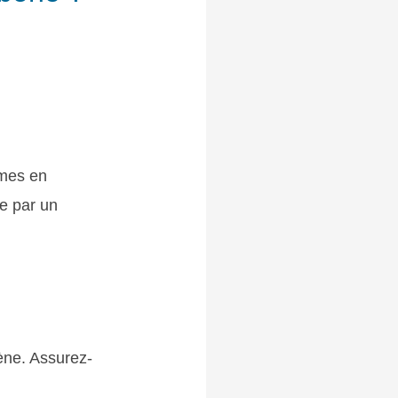
rmes en
le par un
gène. Assurez-