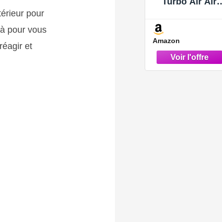
Turbo Air Aird
Type Type
térieur pour
11617799873
 là pour vous
Remplacemen
Amazon
de X5 3.0 2007
réagir et
2010