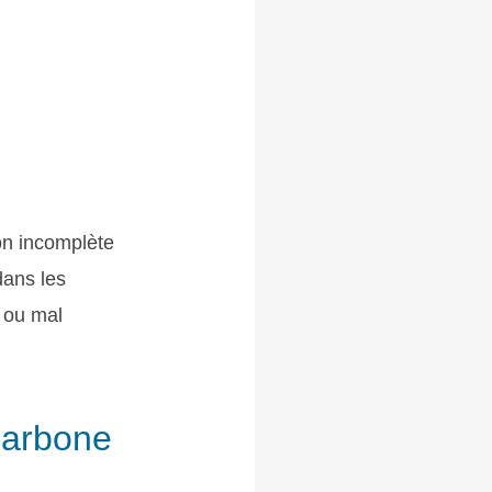
ion incomplète
dans les
 ou mal
carbone