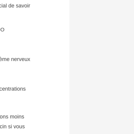
cial de savoir
CO
tème nerveux
centrations
ions moins
cin si vous