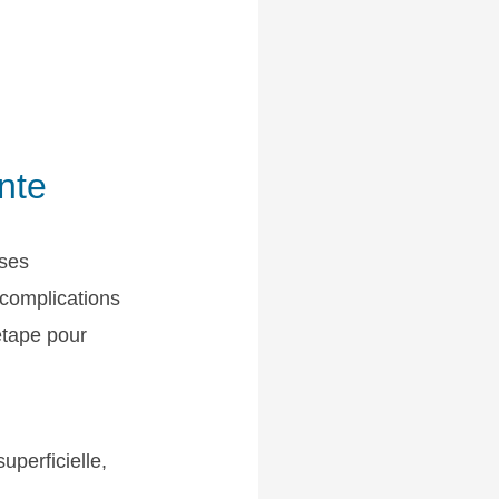
ante
 ses
 complications
 étape pour
uperficielle,