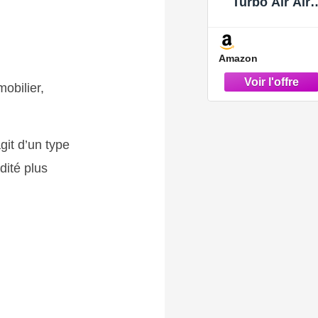
Turbo Air Aird
Type Type
11617799873
Remplacemen
Amazon
de X5 3.0 2007
2010
obilier,
git d’un type
dité plus