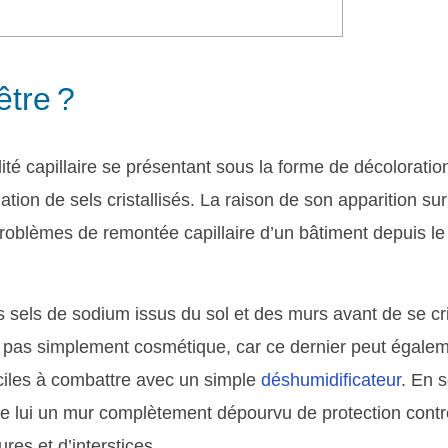
être ?
ité capillaire se présentant sous la forme de décoloratio
ation de sels cristallisés. La raison de son apparition su
problèmes de remontée capillaire d’un bâtiment depuis le 
s sels de sodium issus du sol et des murs avant de se cris
t pas simplement cosmétique, car ce dernier peut égalem
iciles à combattre avec un simple
déshumidificateur
. En s
re lui un mur complètement dépourvu de protection contre 
ssures et d’interstices.