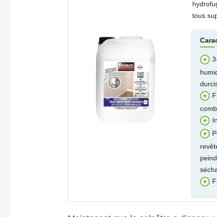
hydrofu
tous sup
Cara
3
humid
durci
F
combi
I
P
revêt
peind
séch
F