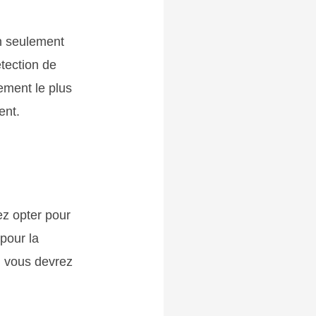
on seulement
tection de
tement le plus
ent.
ez opter pour
 pour la
t, vous devrez