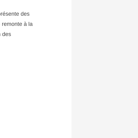
présente des
é remonte à la
n des