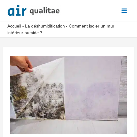
Aller
au
Main
contenu
Accueil
-
La déshumidification
-
Comment isoler un mur
Men
intérieur humide ?