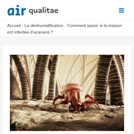
Aller
au
Main
contenu
Accueil
-
La déshumidification
-
Comment savoir si la maison
Men
est infectée d’acariens ?