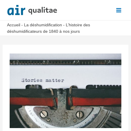
Aller
au
Main
contenu
Accueil
-
La déshumidification
-
L’histoire des
Men
déshumidificateurs de 1840 à nos jours