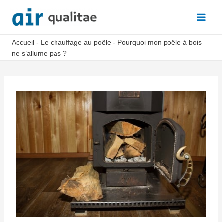
Aller
au
Main
contenu
Accueil
-
Le chauffage au poêle
-
Pourquoi mon poêle à bois
Men
ne s’allume pas ?