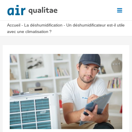
Aller
au
Main
contenu
Accueil
-
La déshumidification
-
Un déshumidificateur est-il utile
Men
avec une climatisation ?