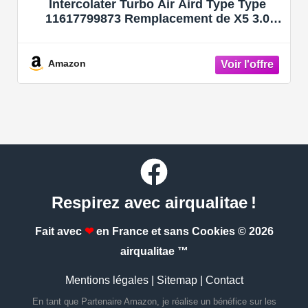
Intercolater Turbo Air Aird Type Type
11617799873 Remplacement de X5 3.0
2007-2010
Amazon
Respirez avec airqualitae !
Fait avec
❤
en France et sans Cookies
© 2026
airqualitae ™
Mentions légales
|
Sitemap
|
Contact
En tant que Partenaire Amazon, je réalise un bénéfice sur les