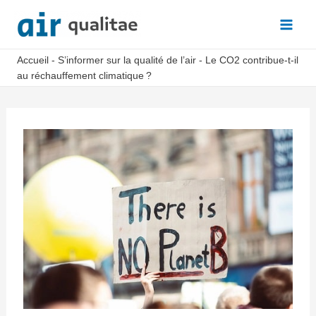
Aller
au
Main
contenu
Accueil
-
S’informer sur la qualité de l’air
-
Le CO2 contribue-t-il
Men
au réchauffement climatique ?