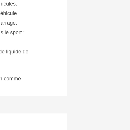
hicules.
véhicule
marrage,
 le sport :
de liquide de
ain comme