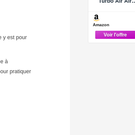
Turbo Air Aird
Type Type
11617799873
Remplacemen
Amazon
de X5 3.0 2007
2010
e y est pour
ge à
pour pratiquer