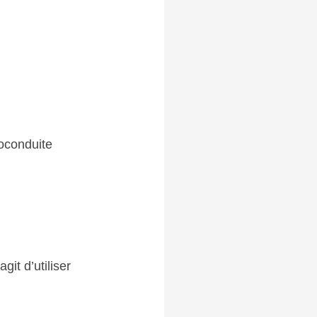
coconduite
git d’utiliser