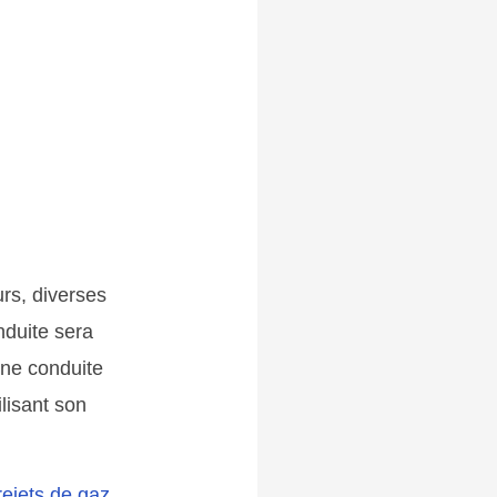
rs, diverses
nduite sera
une conduite
lisant son
rejets de gaz