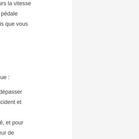
rs la vitesse
a pédale
ois que vous
ue :
 dépasser
cident et
té, et pour
eur de