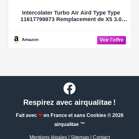
Intercolater Turbo Air Aird Type Type
11617799873 Remplacement de X5 3.0
2007-2010
Amazon
Respirez avec airqualitae !
Fait avec
❤
en France et sans Cookies
© 2026
airqualitae ™
Mentions légales
|
Sitemap
|
Contact